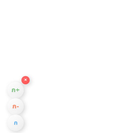
×
ก+
ก−
ก