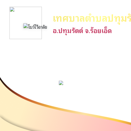
เทศบาลตำบลปทุมรั
อ.ปทุมรัตต์ จ.ร้อยเอ็ด