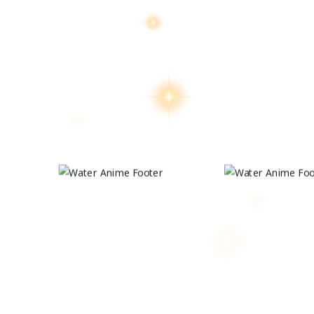
สงวนลิขสิทธิ์ 2569 โด