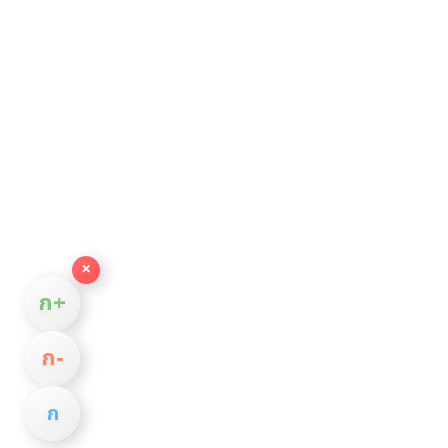
×
ก+
ก−
ก