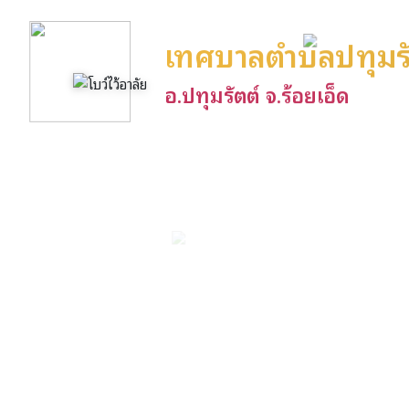
เทศบาลตำบลปทุมรั
อ.ปทุมรัตต์ จ.ร้อยเอ็ด