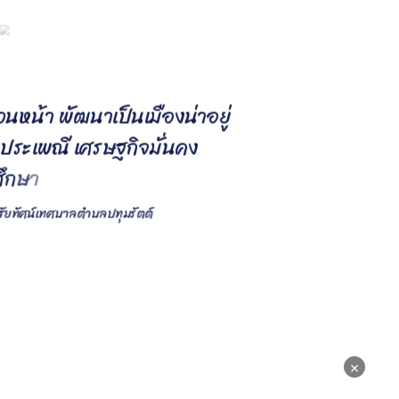
ว
น
ห
น
า
พ
ฒ
น
า
เ
ป
น
เ
ม
อ
ง
น
า
อ
ย
ม
ป
ร
ะ
เ
พ
ณ
เ
ศ
ร
ษ
ฐ
ก
จ
ม
น
ค
ง
ศ
ก
ษ
า
พ
ฒ
ิสัยทัศน์เทศบาลตำบลปทุมรัตต์
×