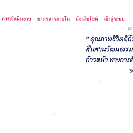
การดำเนินงาน
มาตรการภายใน
ผังเว็บไซต์
เข้าสู่ระบบ
"
ค
ณ
ภ
า
พ
ช
ว
ต
ด
ถ
ส
บ
ส
า
น
ว
ฒ
น
ธ
ร
ร
ก
า
ว
ห
น
า
ท
า
ง
ก
า
ร
ว