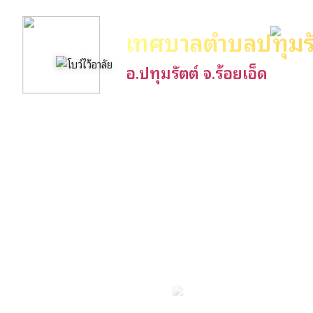
เทศบาลตำบลปทุมรั
อ.ปทุมรัตต์ จ.ร้อยเอ็ด