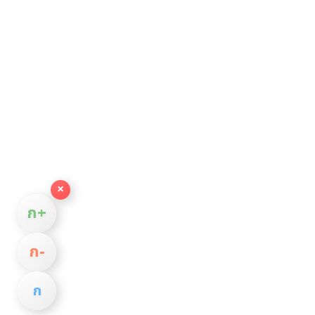
×
ก+
ก−
ก