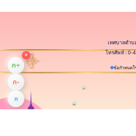
เทศบาลตำบลปท
โทรศัพท์ : 0
×
ก+
ข้อกำหนดใช
ก−
ก