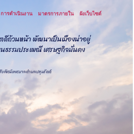
การดำเนินงาน
มาตรการภายใน
ผังเว็บไซต์
ต
ด
ถ
ว
น
ห
น
า
พ
ฒ
น
า
เ
ป
น
เ
ม
อ
ง
น
า
อ
ย
ฒ
น
ธ
ร
ร
ม
ป
ร
ะ
เ
พ
ณ
เ
ศ
ร
ษ
ฐ
ก
จ
ม
น
ค
ง
ร
ศ
ก
ษ
า
พ
ฒ
น
า
ก
า
ร
เ
ก
ษ
ต
ร
แ
บ
ิสัยทัศน์เทศบาลตำบลปทุมรัตต์