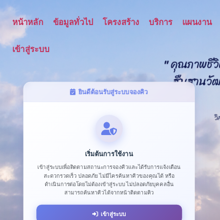
หน้าหลัก
ข้อมูลทั่วไป
โครงสร้าง
บริการ
แผนงาน
เข้าสู่ระบบ
"
ค
ณ
ภ
า
พ
ช
ว
ส
บ
ส
า
น
ว
ยินดีต้อนรับสู่ระบบจองคิว
ก
า
ว
ห
น
า
ท
า
ง
ก
า
ว
เริ่มต้นการใช้งาน
เข้าสู่ระบบเพื่อติดตามสถานะการจองคิวและได้รับการแจ้งเตือน
สะดวกรวดเร็ว ปลอดภัย ไม่มีไครค้นหาคิวของคุณได้ หรือ
ดำเนินการต่อโดยไม่ต้องเข้าสู่ระบบ ไม่ปลอดภัยบุคคลอื่น
สามารถค้นหาคิวได้จากหน้าติดตามคิว
เข้าสู่ระบบ