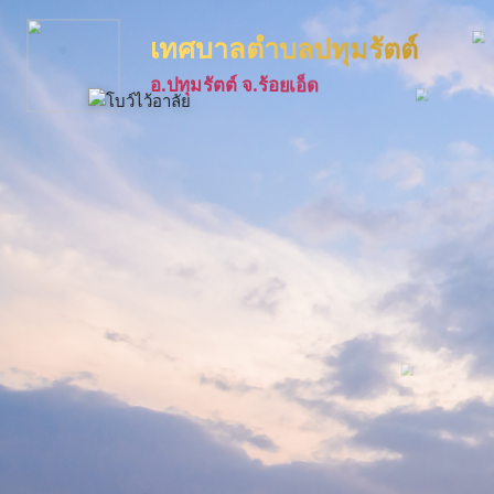
เทศบาลตำบลปทุมรัตต์
อ.ปทุมรัตต์ จ.ร้อยเอ็ด