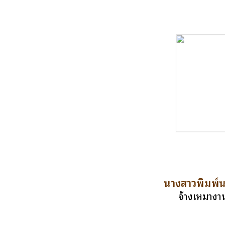
นางสาวพิมพ์น
จ้างเหมางา