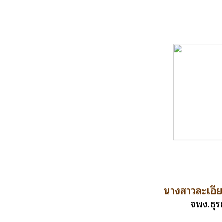
นางสาวละเอี
จพง.ธุร