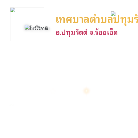
เทศบาลตำบลปทุมรั
อ.ปทุมรัตต์ จ.ร้อยเอ็ด