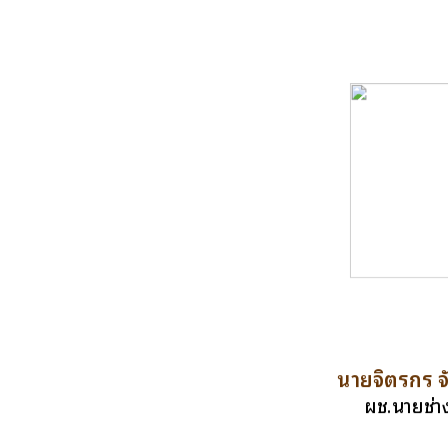
นายจิตรกร จ
ผช.นายช่า