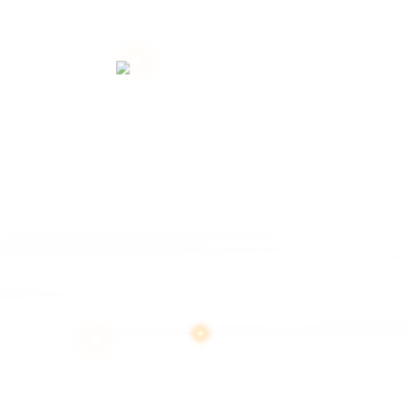
สงวนลิขสิทธิ์ 2569 โด