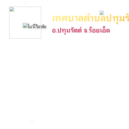
เทศบาลตำบลปทุมรั
อ.ปทุมรัตต์ จ.ร้อยเอ็ด