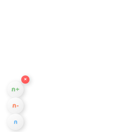
×
ก+
ก−
ก