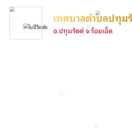
เทศบาลตำบลปทุมรั
อ.ปทุมรัตต์ จ.ร้อยเอ็ด