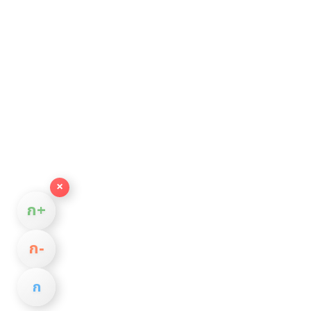
×
ก+
ก−
ก