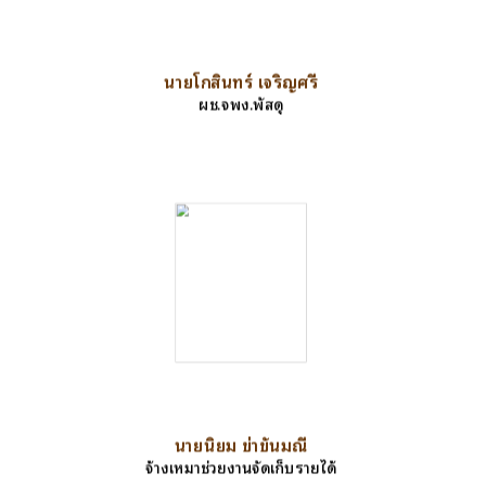
นายโกสินทร์ เจริญศรี
ผช.จพง.พัสดุ
นายนิยม ข่าขันมณี
จ้างเหมาช่วยงานจัดเก็บรายได้