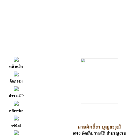
หน้าหลัก
กิจกรรม
ข่าว e-GP
e-Service
e-Mail
นายศักดิ์ดา บุญยะวุฒิ
จพง.จัดเก็บรายได้ ชำนาญงาน