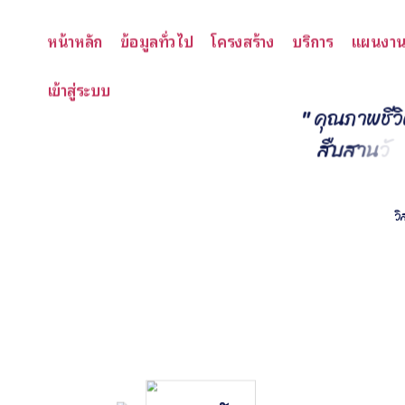
หน้าหลัก
ข้อมูลทั่วไป
โครงสร้าง
บริการ
แผนงา
เข้าสู่ระบบ
"
ค
ณ
ภ
า
พ
ช
ว
ส
บ
ส
า
น
ว
ว