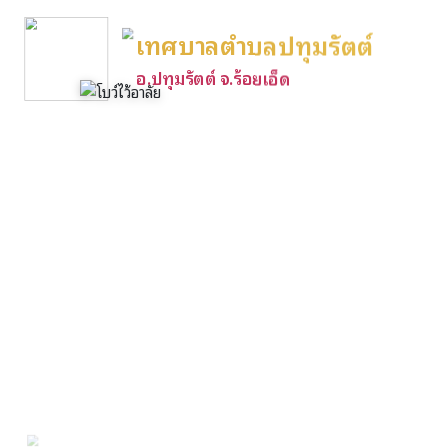
เทศบาลตำบลปทุมรัตต์
อ.ปทุมรัตต์ จ.ร้อยเอ็ด