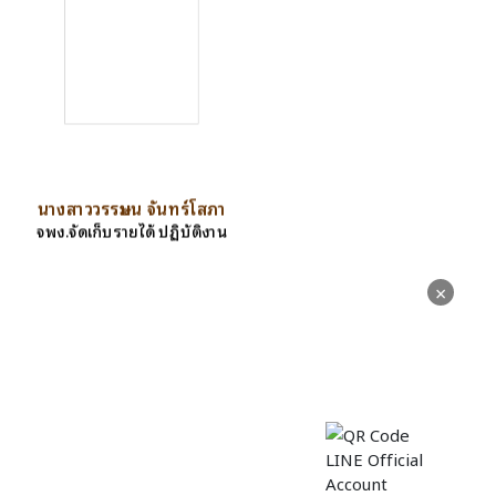
นางสาววรรษมน จันทร์โสภา
จพง.จัดเก็บรายได้ ปฏิบัติงาน
×