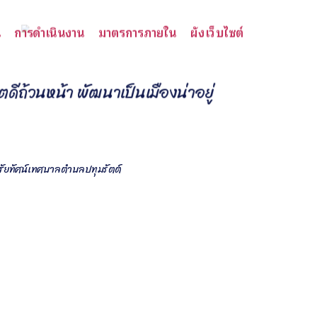
น
การดำเนินงาน
มาตรการภายใน
ผังเว็บไซต์
ต
ด
ถ
ว
น
ห
น
า
พ
ฒ
น
า
เ
ป
น
เ
ม
อ
ง
น
า
อ
ย
ฒ
น
ธ
ร
ร
ม
ป
ร
ะ
เ
พ
ณ
เ
ศ
ร
ษ
ฐ
ก
จ
ม
น
ค
ิสัยทัศน์เทศบาลตำบลปทุมรัตต์