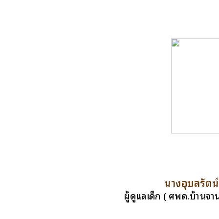
นางอุบลรัตน์ 
ผู้ดูแลเด็ก ( ศพด.บ้านจา