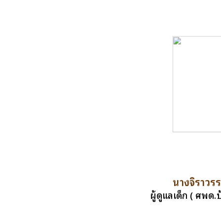
นางจิราวร
ผู้ดูแลเด็ก ( ศพด