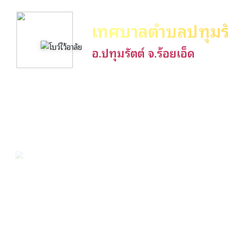
เทศบาลตำบลปทุมรั
อ.ปทุมรัตต์ จ.ร้อยเอ็ด