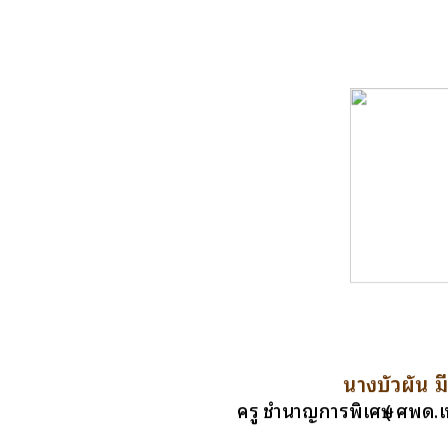
นางบัวผัน 
ครู ชำนาญการพิเศษ ( ศพด.