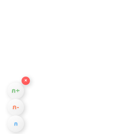
×
ก+
ก−
ก