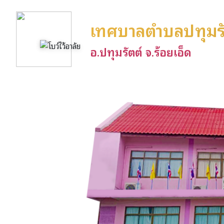
เทศบาลตำบลปทุมรั
อ.ปทุมรัตต์ จ.ร้อยเอ็ด