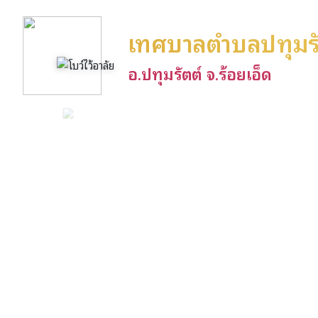
เทศบาลตำบลปทุมรั
อ.ปทุมรัตต์ จ.ร้อยเอ็ด