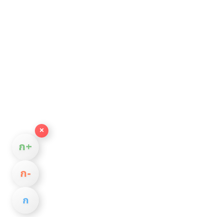
×
ก+
ก−
ก