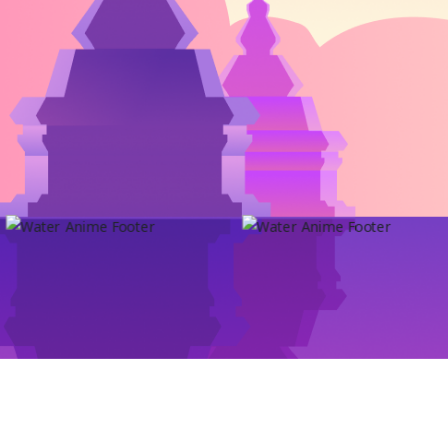
สงวนลิขสิทธิ์ 2569 โด