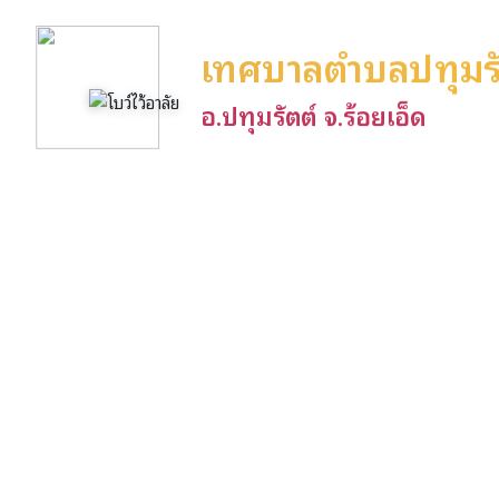
เทศบาลตำบลปทุมรั
อ.ปทุมรัตต์ จ.ร้อยเอ็ด