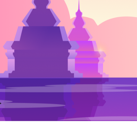
สงวนลิขสิทธิ์ 2569 โด