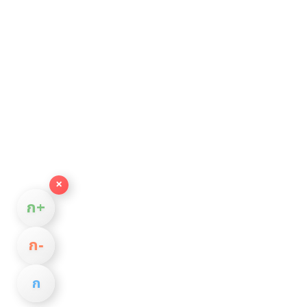
×
ก+
ก−
ก