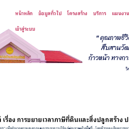
หน้าหลัก
ข้อมูลทั่วไป
โครงสร้าง
บริการ
แผนงา
เข้าสู่ระบบ
"
ค
ณ
ภ
า
พ
ช
ว
ส
บ
ส
า
น
ว
ก
า
ว
ห
น
า
ท
า
ง
ก
า
ว
ื่อง การขยายเวลาภาษีที่ดินและสิ่งปลูกสร้าง ปร
2569" เพื่ออำนวยความสะดวกและบรรเทาภาระให้แก่ประชาชนในพื้นที่ - โดยมีรายละเอียดการขยายเวล