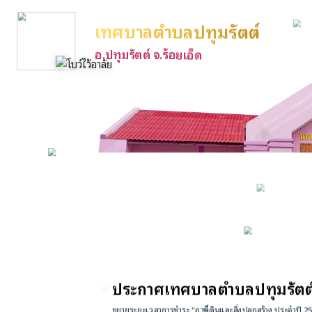
เทศบาลตำบลปทุมรัตต์
อ.ปทุมรัตต์ จ.ร้อยเอ็ด
ประกาศเทศบาลตำบลปทุมรัตต์ เร
ขยายระยะเวลาการชำระ "ภาษีที่ดินและสิ่งปลูกสร้าง ประจำปี 