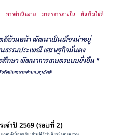
น
การดำเนินงาน
มาตรการภายใน
ผังเว็บไซต์
ต
ด
ถ
ว
น
ห
น
า
พ
ฒ
น
า
เ
ป
น
เ
ม
อ
ง
น
า
อ
ย
ฒ
น
ธ
ร
ร
ม
ป
ร
ะ
เ
พ
ณ
เ
ศ
ร
ษ
ฐ
ก
จ
ม
น
ค
ง
ร
ศ
ก
ษ
า
พ
ฒ
น
า
ก
า
ร
เ
ก
ษ
ต
ร
แ
บ
บ
ย
ง
ย
น
"
ิสัยทัศน์เทศบาลตำบลปทุมรัตต์
ะจำปี 2569 (รอบที่ 2)
า ดังนี้ จากเดิม : ชำระได้ถึงวันที่ 30 มิถุนายน 2569