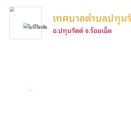
เทศบาลตำบลปทุมรั
อ.ปทุมรัตต์ จ.ร้อยเอ็ด