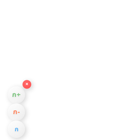
×
ก+
ก−
ก